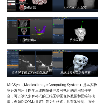
图像分割
DRR 2D-3D配准
模型编辑
手术导航
自主研发视觉定位跟踪系统
三维点云密集场景重建
MICSys （Medical Image Computing System）是本实验
室开发的用于医学三维图像处理及可视化的通用软件平
台，可以读入多种格式的三维医学图像体数据和面绘制模
型，例如DICOM, nii, STL等文件格式，具有体绘制、面绘